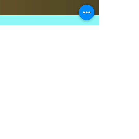
Rahu-Ketu & Karma Theory
Rahu and Ketu are the two nodes of the moon, Rahu
is the name given to the north node and Ketu the
south node. They are also the karmic...
Featured Posts