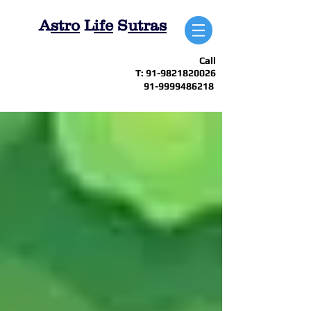
A
stro
L
ife
S
utras
Call
T:
91-9821820026
91-9999486218