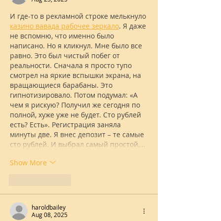
И где-то в рекламной строке мелькнуло 
казино вавада рабочее зеркало
. Я даже 
не вспомню, что именно было 
написано. Но я кликнул. Мне было все 
равно. Это был чистый побег от 
реальности. Сначала я просто тупо 
смотрел на яркие вспышки экрана, на 
вращающиеся барабаны. Это 
гипнотизировало. Потом подумал: «А 
чем я рискую? Получил же сегодня по 
полной, хуже уже не будет. Сто рублей 
есть? Есть». Регистрация заняла 
минуты две. Я внес депозит – те самые 
сто рублей. И выбрал самый простой,…
Show More
Like
Reply
haroldbailey
Aug 08, 2025