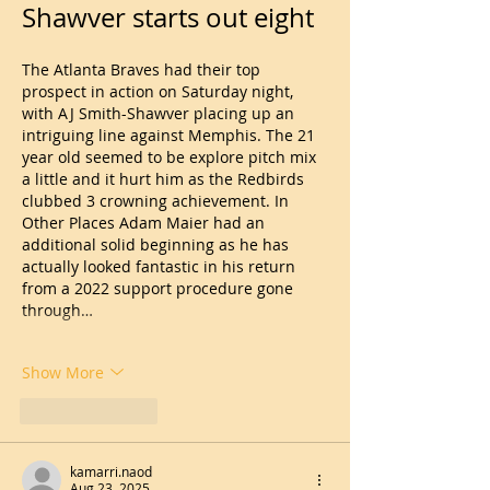
Shawver starts out eight
The Atlanta Braves had their top 
prospect in action on Saturday night, 
with AJ Smith-Shawver placing up an 
intriguing line against Memphis. The 21 
year old seemed to be explore pitch mix 
a little and it hurt him as the Redbirds 
clubbed 3 crowning achievement. In 
Other Places Adam Maier had an 
additional solid beginning as he has 
actually looked fantastic in his return 
from a 2022 support procedure gone 
through…
Show More
Like
Reply
kamarri.naod
Aug 23, 2025