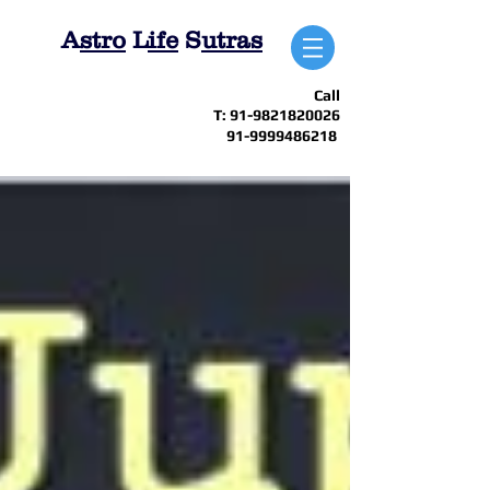
A
stro
L
ife
S
utras
Call
T:
91-9821820026
91-9999486218